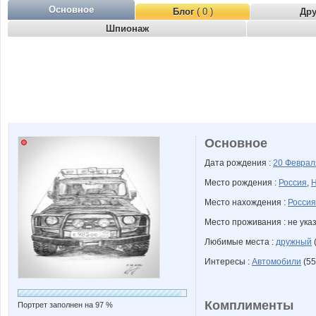
Основное
Блог
( 0 )
Др
Шпионаж
Основное
Дата рождения :
20 Февра
Место рождения :
Россия
,
Н
Место нахождения :
Россия
Место проживания : не ука
Любимые места :
дружный
(
Интересы :
Автомобили
(55
Комплименты
Портрет заполнен на 97 %