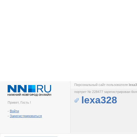
Персональный сайт пользователя
lexa
портрет № 228477 зарегистрирован боле
lexa328
Привет, Гость !
-
Войти
-
Зарегистрироваться