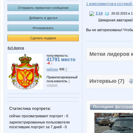
1 комплиментов в гостевой 
Отправить приватное сообщение
3,14
26.02.2015 в 1
Добавить в друзья
Шикарная аватарка!!!
Игнорировать
Вы не авторизованы! Чтоб
Сделать подарок
4х4 форум
Метки лидеров
популярность:
41791 место
-4 ↓
рейтинг
406
?
Привилегированный
Интервью (7)
пользователь
5
уровня
Последние
фотогра
Статистика портрета:
сейчас просматривают портрет - 0
зарегистрированные пользователи
посетившие портрет за 7 дней - 0